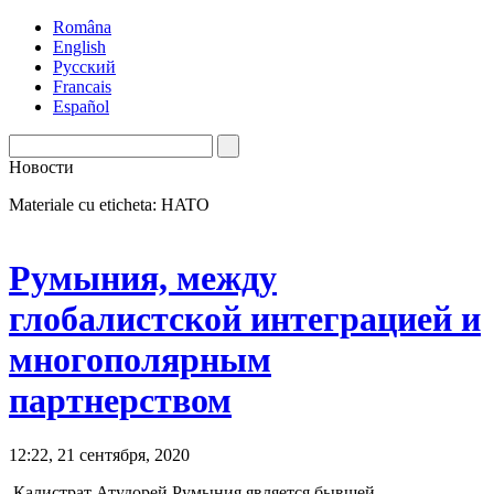
Româna
English
Русский
Francais
Español
Новости
Materiale cu eticheta: HATO
Румыния, между
глобалистской интеграцией и
многополярным
партнерством
12:22, 21 сентября, 2020
Калистрат Атудорей Румыния является бывшей